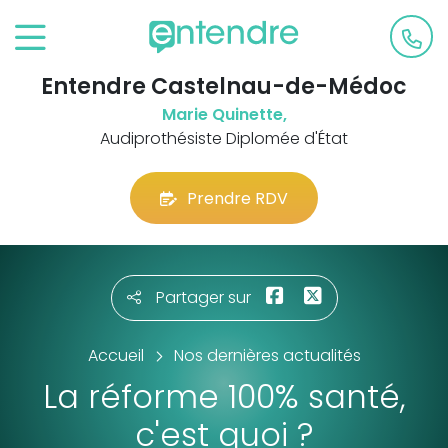
Entendre Castelnau-de-Médoc
Marie Quinette,
Audiprothésiste Diplomée d'État
Prendre RDV
Partager sur
Accueil
Nos dernières actualités
La réforme 100% santé,
c'est quoi ?