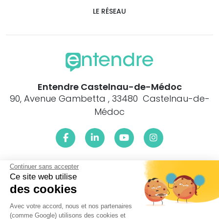
LE RÉSEAU
Entendre Castelnau-de-Médoc
90, Avenue Gambetta , 33480 Castelnau-de-
Médoc
Continuer sans accepter
Le centre Entendre Castelnau-de-Médoc (33480) est
proche de :
Ce site web utilise
des cookies
33480 Castelnau-de-Médoc, 33480 Avensan, 33480 Moulis-
en-Médoc, 33480 Listrac-Médoc, 33460 Arcins, 33460
Avec votre accord, nous et nos partenaires
Soussans, 33460 Margaux-Cantenac, 33460 Lamarque,
(comme Google) utilisons des cookies et